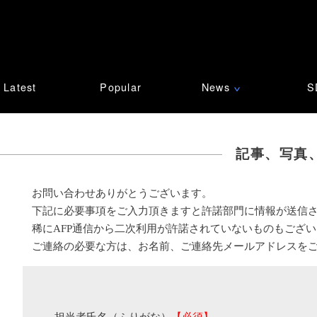
Latest
Popular
News
S
∨
記事、写真
お問い合わせありがとうございます。
下記に必要事項をご入力頂きますと許諾部門に情報が送信
稀にAFP通信から二次利用が許諾されていないものもござ
ご連絡の必要な方は、お名前、ご連絡先メールアドレスを