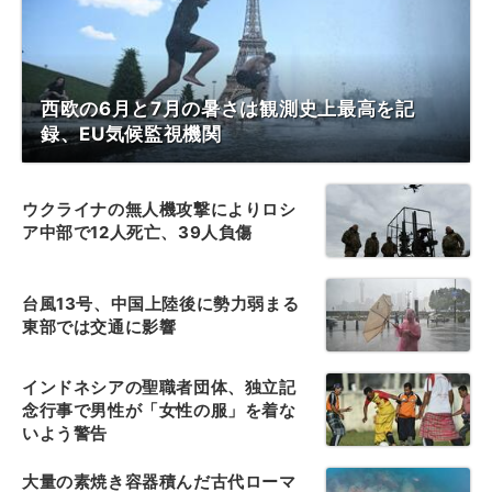
西欧の6月と7月の暑さは観測史上最高を記
録、EU気候監視機関
ウクライナの無人機攻撃によりロシ
ア中部で12人死亡、39人負傷
台風13号、中国上陸後に勢力弱まる
東部では交通に影響
インドネシアの聖職者団体、独立記
念行事で男性が「女性の服」を着な
いよう警告
大量の素焼き容器積んだ古代ローマ