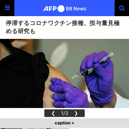
停滞するコロナワクチン接種、投与量見極
める研究も
❮
1/3
❯
caption +