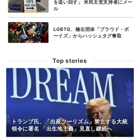
を追い回す」 米民主党支持者にメー
ル
LGBTQ、極右団体「プラウド・ボ
ーイズ」からハッシュタグ奪取
Top stories
トランプ氏、「出産ツーリズム」禁止する大統
領令に署名 「出生地主義」見直し継続へ