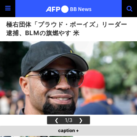
極右団体「プラウド・ボーイズ」リーダー
逮捕、BLMの旗燃やす 米
❮
1/3
❯
caption +