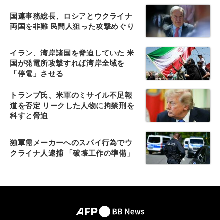
国連事務総長、ロシアとウクライナ
両国を非難 民間人狙った攻撃めぐり
イラン、湾岸諸国を脅迫していた 米
国が発電所攻撃すれば湾岸全域を
「停電」させる
トランプ氏、米軍のミサイル不足報
道を否定 リークした人物に拘禁刑を
科すと脅迫
独軍需メーカーへのスパイ行為でウ
クライナ人逮捕 「破壊工作の準備」