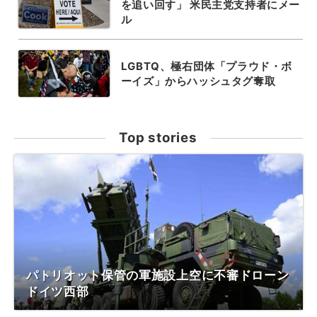
を追い回す」 米民主党支持者にメー
ル
LGBTQ、極右団体「プラウド・ボ
ーイズ」からハッシュタグ奪取
Top stories
パトリオット保管の軍施設上空に不審ドローン
ドイツ西部