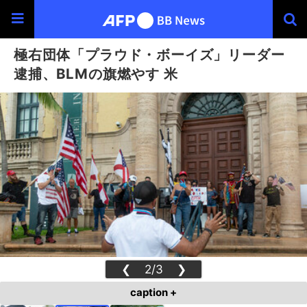
極右団体「プラウド・ボーイズ」リーダー
逮捕、BLMの旗燃やす 米
❮
2/3
❯
caption +