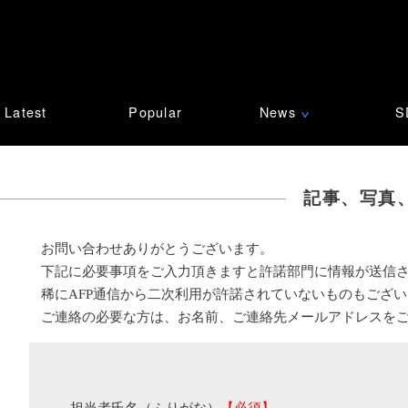
Latest
Popular
News
S
∨
記事、写真
お問い合わせありがとうございます。
下記に必要事項をご入力頂きますと許諾部門に情報が送信
稀にAFP通信から二次利用が許諾されていないものもござ
ご連絡の必要な方は、お名前、ご連絡先メールアドレスを