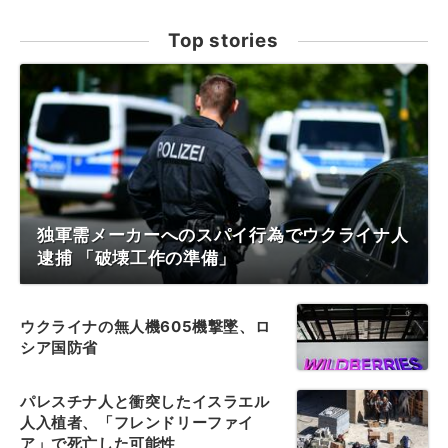
Top stories
独軍需メーカーへのスパイ行為でウクライナ人
逮捕 「破壊工作の準備」
ウクライナの無人機605機撃墜、ロ
シア国防省
パレスチナ人と衝突したイスラエル
人入植者、「フレンドリーファイ
ア」で死亡した可能性