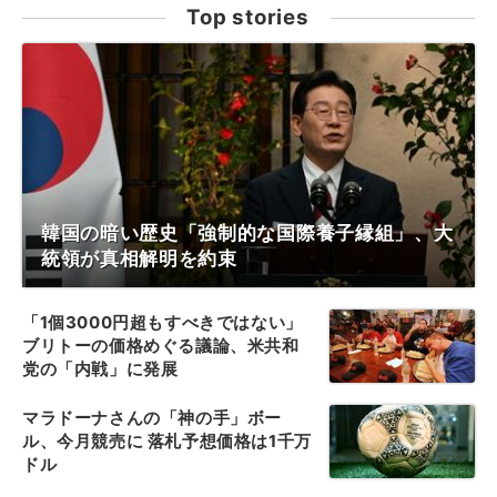
Top stories
韓国の暗い歴史「強制的な国際養子縁組」、大
統領が真相解明を約束
「1個3000円超もすべきではない」
ブリトーの価格めぐる議論、米共和
党の「内戦」に発展
マラドーナさんの「神の手」ボー
ル、今月競売に 落札予想価格は1千万
ドル