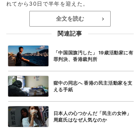
れてから30日で半年を迎えた。
全文を読む
>
関連記事
「中国国旗汚した」 19歳活動家に有
罪判決、香港裁判所
獄中の同志へ 香港の民主活動家を支
える手紙
日本人の心つかんだ「民主の女神」
周庭氏はなぜ人気なのか