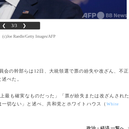
❮
3/3
❯
aedle/Getty Images/AFP
理委員会の幹部らは12日、大統領選で票の紛失や改ざん、不正
と述べた。
史上最も確実なものだった」「票が紛失または改ざんされ
は一切ない」と述べ、共和党とホワイトハウス（
White
政治・経済 一覧へ