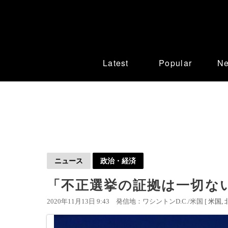
Latest
Popular
N
ニュース
政治・経済
「不正選挙の証拠は一切な
2020年11月13日 9:43
発信地：ワシントンD.C./米国 [
米国