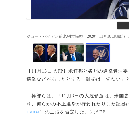
ジョー・バイデン前米副大統領（2020年11月10日撮影）。(c)Joe R
【11月13日 AFP】米連邦と各州の選挙管
選挙などがあったとする「証拠は一切ない」
幹部らは、「11月3日の大統領選は、米国
り、何らかの不正選挙が行われたりした証拠
）の主張を否定した。(c)AFP
House