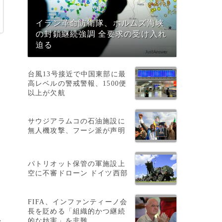
イラン革命防衛隊、ホルムズ海峡
の封鎖継続強調 全要求の受け入れ
迫る
台風13号接近で中国東部に最
高レベルの警戒警報、1500便
以上が欠航
サウジアラムコの石油施設に
無人機攻撃、フーシ派が声明
パトリオット保管の軍施設上
た
空に不審ドローン ドイツ西部
FIFA、インファンティーノ会
長を貶める「組織的かつ継続
的な妨害」を非難
>