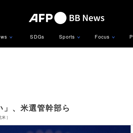
ews
SDGs
Sports
Focus
P
∨
∨
∨
い」、米選管幹部ら
北米
]