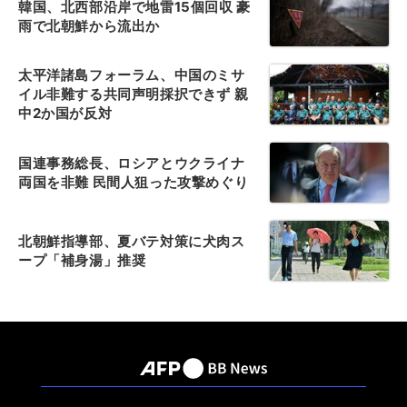
韓国、北西部沿岸で地雷15個回収 豪
雨で北朝鮮から流出か
太平洋諸島フォーラム、中国のミサ
イル非難する共同声明採択できず 親
中2か国が反対
国連事務総長、ロシアとウクライナ
両国を非難 民間人狙った攻撃めぐり
北朝鮮指導部、夏バテ対策に犬肉ス
ープ「補身湯」推奨