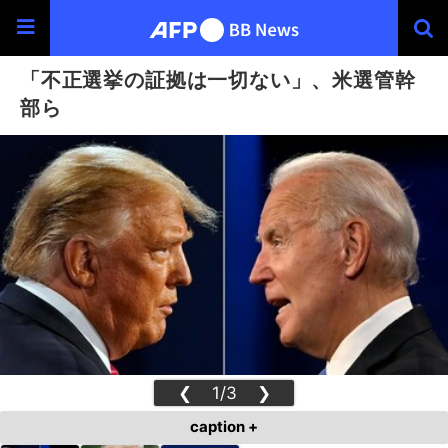
「不正選挙の証拠は一切ない」、米選管幹
部ら
❮
1/3
❯
caption +