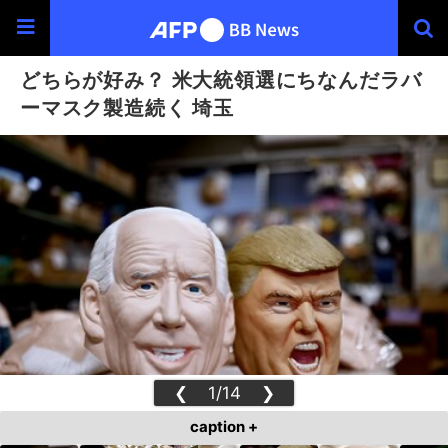
どちらが好み？ 米大統領選にちなんだラバ
ーマスク製造続く 埼玉
❮
1/14
❯
caption +