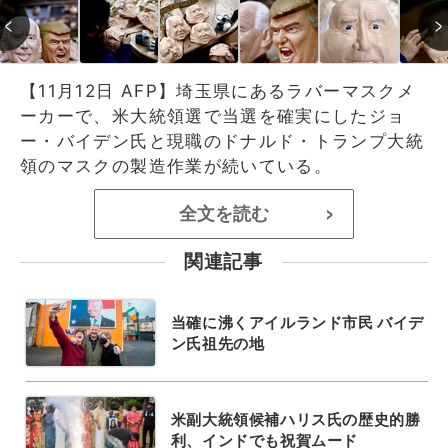
【11月12日 AFP】埼玉県にあるラバーマスクメ
ーカーで、米大統領選で当選を確実にしたジョ
ー・バイデン氏と現職のドナルド・トランプ大統
領のマスクの製造作業が続いている。
全文を読む
>
関連記事
当確に沸くアイルランド市民 バイデ
ン氏祖先の地
米副大統領候補ハリス氏の歴史的勝
利、インドでも祝賀ムード