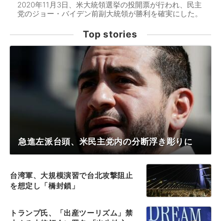
2020年11月3日、米大統領選挙の投開票が行われ、民主
党のジョー・バイデン前副大統領が勝利を確実にした。
Top stories
急進左派台頭、米民主党内の分断浮き彫りに
台湾軍、大規模演習で台北攻撃阻止
を想定し「橋封鎖」
トランプ氏、「出産ツーリズム」禁