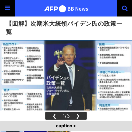
【図解】次期米大統領バイデン氏の政策一
覧
❮
1/3
❯
caption +