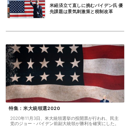
米経済立て直しに挑むバイデン氏 優
先課題は景気刺激策と税制改革
特集：米大統領選2020
2020年11月3日、米大統領選挙の投開票が行われ、民主
党のジョー・バイデン前副大統領が勝利を確実にした。