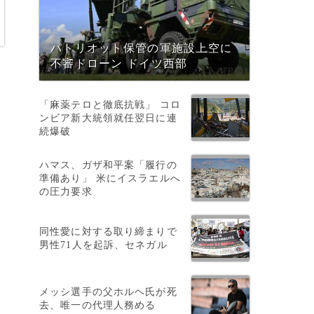
パトリオット保管の軍施設上空に
不審ドローン ドイツ西部
「麻薬テロと徹底抗戦」 コロ
ンビア新大統領就任翌日に連
続爆破
ハマス、ガザ和平案「履行の
準備あり」 米にイスラエルへ
の圧力要求
同性愛に対する取り締まりで
男性71人を起訴、セネガル
メッシ選手の父ホルヘ氏が死
去、唯一の代理人務める