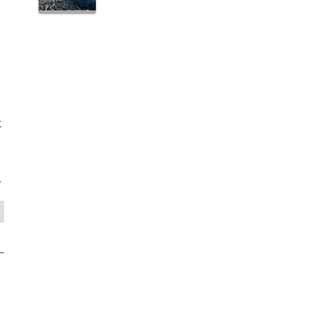
ー
は
>