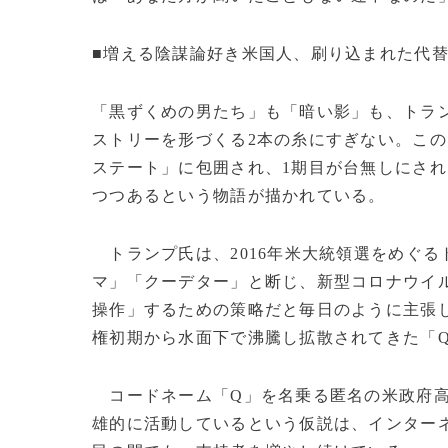
■増える陰謀論好き米国人、刷り込まれた代
「黒ずくめの男たち」も「暗い影」も、トラ
ストリーを形づくる2本の糸にすぎない。こ
ステート」に包囲され、1期目が台無しにさ
つつあるという物語が描かれている。
トランプ氏は、2016年米大統領選をめぐ
マ」「クーデター」と断じ、新型コロナウイ
操作」するための策略だと毎日のように主張
権初期から水面下で沸騰し拡散されてきた「
コードネーム「Q」を名乗る匿名の米政府高
雄的に活動しているという仮説は、インター