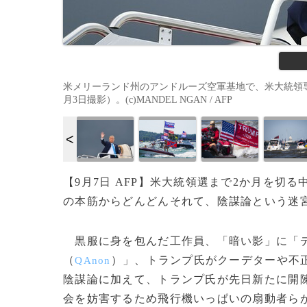
米メリーランド州のアンドルーズ空軍基地で、米大統領専
月3日撮影）。(c)MANDEL NGAN / AFP
【9月7日 AFP】米大統領選まで2か月を切
の本筋からどんどんそれて、陰謀論という迷
黒服に身を包んだ工作員、「暗い影」に「デ
（
）」、トランプ氏がクーデターや不
QAnon
陰謀論に加えて、トランプ氏が先日新たに開
会を妨害するため飛行機いっぱいの扇動者ら