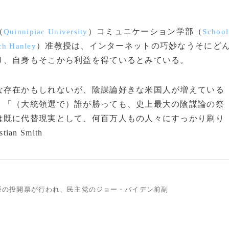
（
）コミュニケーション学部（
Quinnipiac University
School
）准教授は、インターネットの巧妙なうそにど
ch Hanley
り、自身もそこから利益を得ているとみている。
な存在かもしれないが、陰謀論好きな米国人が増えている
。「（大統領選で）誰が勝っても、史上最大の陰謀論の祭
は既に代替現実として、何百万人もの人々にすっかり刷り
an Smith
領選挙の投開票が行われ、民主党のジョー・バイデン前副