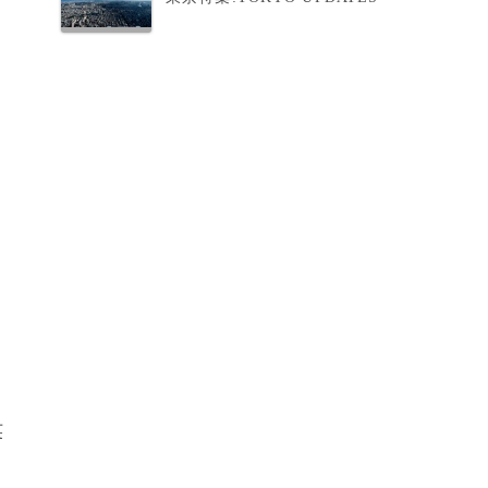
プ
れ
英