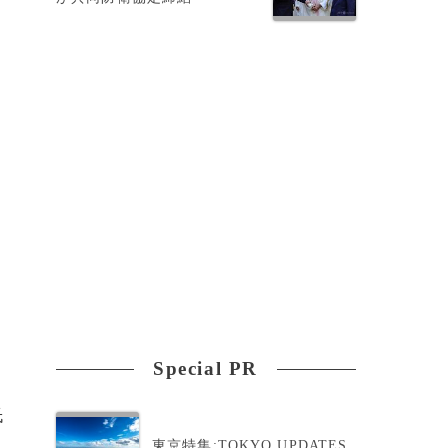
Special PR
氏
東京特集:TOKYO UPDATES