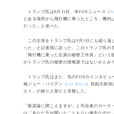
トランプ氏は8月31日、米FOXニュース（
F
とある場所から飛行機に乗ったところ、機内
だった」と述べた。
この主張をトランプ氏は9月1日にも繰り返
った」と記者団に語った。このトランプ氏の
「飛行機に乗った左派の秘密工作員」という
がトランプ氏の秘密の情報源ではないかとみ
トランプ氏はまた、先のFOXのインタビュ
補ジョー・バイデン（
）前副大統領
Joe Biden
人々」の操り人形だと非難した。
「陰謀論に聞こえますが」と司会者のローラ
は「あなた方が聞いたこともない連中なのだ