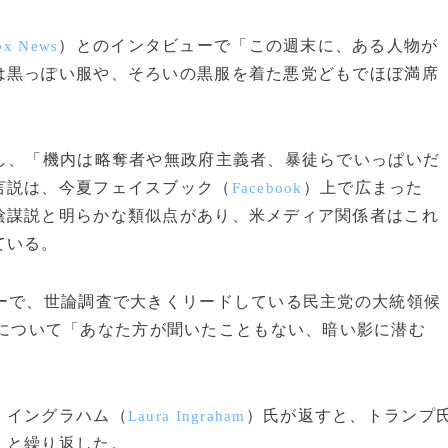
）とのインタビューで「この週末に、ある人物が
ox News
は黒っぽい服や、そろいの黒服を着た悪党どもでほぼ満席
し、「機内は略奪者や無政府主義者、暴徒らでいっぱいだ
言説は、今夏フェイスブック（
）上で広まった
Facebook
陰謀説と明らかな類似点があり、米メディア関係者はこれ
ている。
ーで、世論調査で大きくリードしている民主党の大統領候
について「あなた方が聞いたこともない、暗い影に潜む
・イングラハム（
）氏が返すと、トランプ
Laura Ingraham
」と繰り返した。