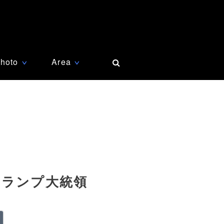
hoto
Area
∨
∨
トランプ大統領