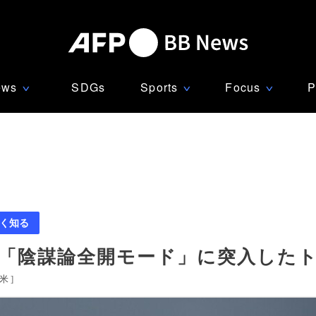
ews
SDGs
Sports
Focus
P
∨
∨
∨
く知る
 「陰謀論全開モード」に突入した
米
]