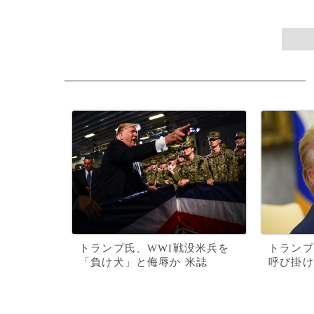
トランプ氏、WWI戦没米兵を
トランプ
「負け犬」と侮辱か 米誌
呼び掛け