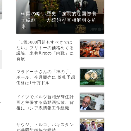
韓国の暗い歴史「強制的な国際養
子縁組」、大統領が真相解明を約
束
9
「1個3000円超もすべきでは
ない」ブリトーの価格めぐる
議論、米共和党の「内戦」に
発展
マラドーナさんの「神の手」
ボール、今月競売に 落札予想
価格は1千万ドル
ドイツでメルツ首相が辞任計
画と主張する偽動画拡散、背
ン
後にロシア系情報工作組織
サウジ、トルコ、パキスタン
が共同防衛協定締結