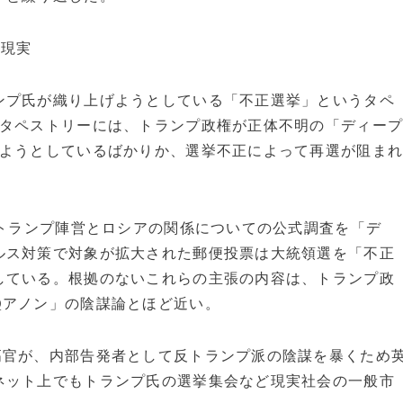
替現実
ンプ氏が織り上げようとしている「不正選挙」というタペ
のタペストリーには、トランプ政権が正体不明の「ディー
れようとしているばかりか、選挙不正によって再選が阻ま
るトランプ陣営とロシアの関係についての公式調査を「デ
ルス対策で対象が拡大された郵便投票は大統領選を「不正
している。根拠のないこれらの主張の内容は、トランプ政
Qアノン」の陰謀論とほど近い。
官が、内部告発者として反トランプ派の陰謀を暴くため
ネット上でもトランプ氏の選挙集会など現実社会の一般市