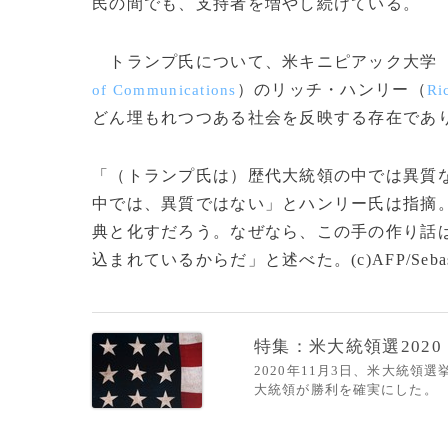
民の間でも、支持者を増やし続けている。
トランプ氏について、米キニピアック大学
）のリッチ・ハンリー（
of Communications
Ri
どん埋もれつつある社会を反映する存在であ
「（トランプ氏は）歴代大統領の中では異質
中では、異質ではない」とハンリー氏は指摘
典と化すだろう。なぜなら、この手の作り話
込まれているからだ」と述べた。(c)AFP/Sebasti
特集：米大統領選2020
2020年11月3日、米大統
大統領が勝利を確実にした。