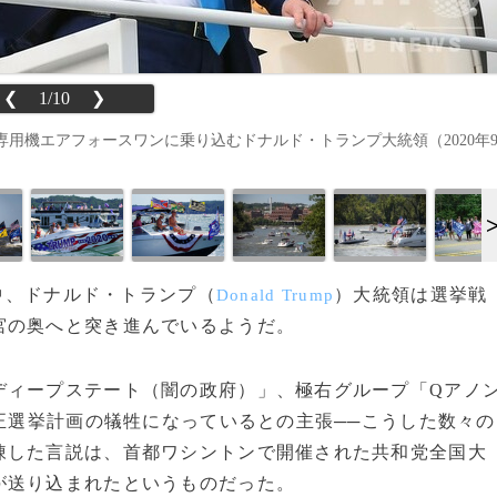
❮
1/10
❯
用機エアフォースワンに乗り込むドナルド・トランプ大統領（2020年
る中、ドナルド・トランプ（
）大統領は選挙戦
Donald Trump
宮の奥へと突き進んでいるようだ。
ィープステート（闇の政府）」、極右グループ「Qアノ
正選挙計画の犠牲になっているとの主張──こうした数々の
陳した言説は、首都ワシントンで開催された共和党全国大
が送り込まれたというものだった。