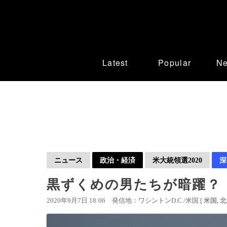
Latest
Popular
N
ニュース
政治・経済
米大統領選2020
深
黒ずくめの男たちが暗躍？
2020年9月7日 18:06
発信地：ワシントンD.C./米国 [
米国
北