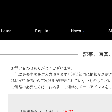
Latest
Popular
News
S
∨
記事、写真
お問い合わせありがとうございます。
下記に必要事項をご入力頂きますと許諾部門に情報が送信
稀にAFP通信から二次利用が許諾されていないものもござ
ご連絡の必要な方は、お名前、ご連絡先メールアドレスを