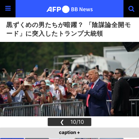
黒ずくめの男たちが暗躍？ 「陰謀論全開モ
ード」に突入したトランプ大統領
❮
10/10
❯
caption +