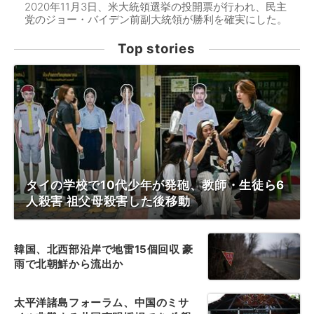
2020年11月3日、米大統領選挙の投開票が行われ、民主
党のジョー・バイデン前副大統領が勝利を確実にした。
Top stories
タイの学校で10代少年が発砲、教師・生徒ら6
人殺害 祖父母殺害した後移動
韓国、北西部沿岸で地雷15個回収 豪
雨で北朝鮮から流出か
太平洋諸島フォーラム、中国のミサ