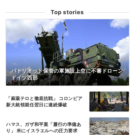
Top stories
パトリオット保管の軍施設上空に不審ドローン
ドイツ西部
「麻薬テロと徹底抗戦」 コロンビア
新大統領就任翌日に連続爆破
ハマス、ガザ和平案「履行の準備あ
り」 米にイスラエルへの圧力要求