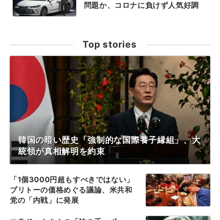
問題か、コロナに負けず人気好調
Top stories
韓国の暗い歴史「強制的な国際養子縁組」、大
統領が真相解明を約束
「1個3000円超もすべきではない」
ブリトーの価格めぐる議論、米共和
党の「内戦」に発展