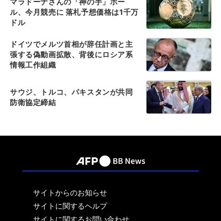
マラドーナさんの「神の手」ボー
ル、今月競売に 落札予想価格は1千万
ドル
ドイツでメルツ首相が辞任計画と主
張する偽動画拡散、背後にロシア系
情報工作組織
サウジ、トルコ、パキスタンが共同
防衛協定締結
サイトからのお知らせ
サイトに関するヘルプ
サイトに関するお問い合わせ