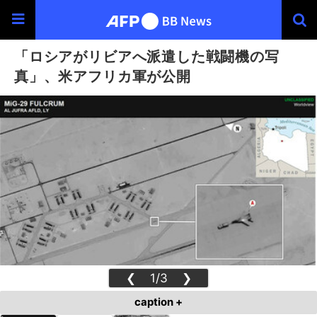
「ロシアがリビアへ派遣した戦闘機の写
真」、米アフリカ軍が公開
❮
1/3
❯
caption +