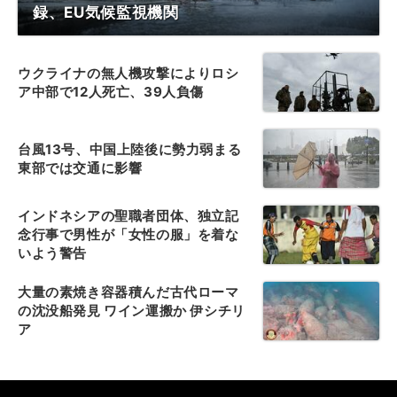
録、EU気候監視機関
ウクライナの無人機攻撃によりロシ
ア中部で12人死亡、39人負傷
台風13号、中国上陸後に勢力弱まる
東部では交通に影響
インドネシアの聖職者団体、独立記
念行事で男性が「女性の服」を着な
いよう警告
大量の素焼き容器積んだ古代ローマ
の沈没船発見 ワイン運搬か 伊シチリ
ア