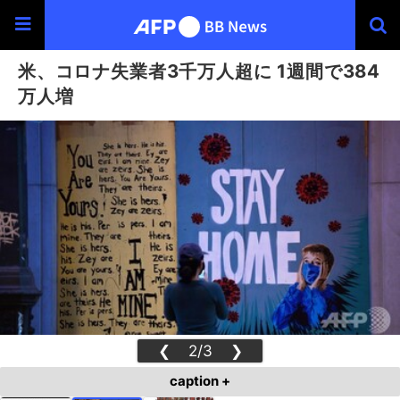
米、コロナ失業者3千万人超に 1週間で384
万人増
❮
2/3
❯
caption +