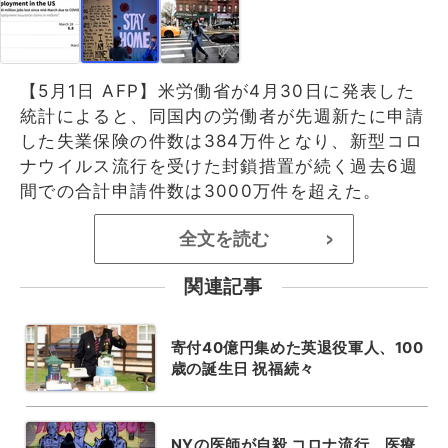
【5月1日 AFP】米労働省が4月30日に発表した
統計によると、同国内の労働者が先週新たに申請
した失業保険の件数は384万件となり、新型コロ
ナウイルス流行を受けた封鎖措置が続く過去6週
間での合計申請件数は3000万件を超えた。
全文を読む
>
関連記事
寄付40億円集めた英退役軍人、100
歳の誕生日 祝福続々
NYの医師が自殺 コロナ流行、医療