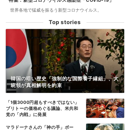
特集：新型コロナウイルス感染症「COVID-19」
世界各地で猛威を振るう新型コロナウイルス。
Top stories
韓国の暗い歴史「強制的な国際養子縁組」、大
統領が真相解明を約束
「1個3000円超もすべきではない」
ブリトーの価格めぐる議論、米共和
党の「内戦」に発展
マラドーナさんの「神の手」ボー