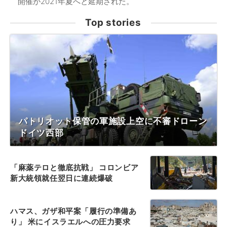
開催が2021年夏へと延期された。
Top stories
パトリオット保管の軍施設上空に不審ドローン
ドイツ西部
「麻薬テロと徹底抗戦」 コロンビア
新大統領就任翌日に連続爆破
ハマス、ガザ和平案「履行の準備あ
り」 米にイスラエルへの圧力要求