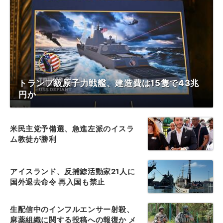
トランプ級原子力戦艦、建造費は15隻で43兆
円か
米民主党予備選、急進左派のイスラ
ム教徒が勝利
アイスランド、反捕鯨活動家21人に
国外退去命令 再入国も禁止
生配信中のインフルエンサー射殺、
麻薬組織に関する投稿への報復か メ