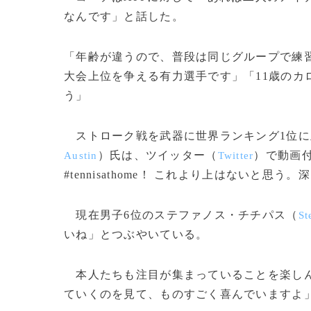
なんです」と話した。
「年齢が違うので、普段は同じグループで練
大会上位を争える有力選手です」「11歳のカ
う」
ストローク戦を武器に世界ランキング1位に
）氏は、ツイッター（
）で動画
Austin
Twitter
#tennisathome！ これより上はないと
現在男子6位のステファノス・チチパス（
St
いね」とつぶやいている。
本人たちも注目が集まっていることを楽しん
ていくのを見て、ものすごく喜んでいますよ」と