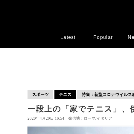
Latest
Popular
N
スポーツ
テニス
特集：新型コロナウイルス感染
一段上の「家でテニス」、
2020年4月20日 16:54
発信地：ローマ/イタリア