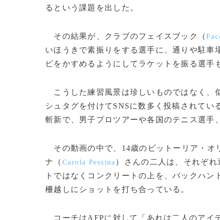
るという課題を出した。
その結果が、クラブのフェイスブック（
Fac
いほうきで素振りをする選手に、通りや駐車
ビをかすめるようにしてラケットを振る選手
こうした練習風景は珍しいものではなく、似たよう
シュタグを付けてSNSに数多く投稿されてい
斬新で、男子プロツアーや各国のテニス選手
その動画の中で、14歳のビットーリア・オ
ナ（
）さんの二人は、それぞれ
Carola Pessina
トではなくコンクリートの上を、バックハン
柵越しにショットを打ち合っている。
コーチはAFPに対して「あれは二人のアイ