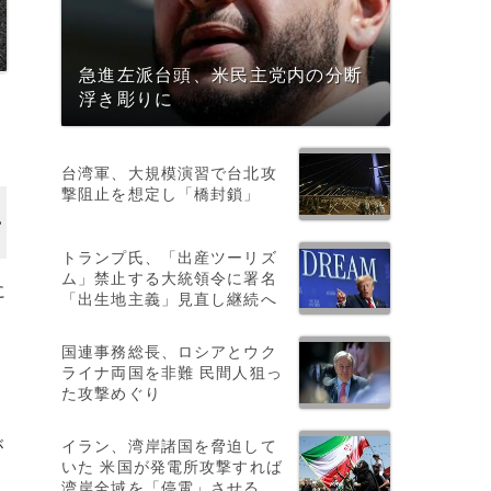
急進左派台頭、米民主党内の分断
浮き彫りに
台湾軍、大規模演習で台北攻
撃阻止を想定し「橋封鎖」
トランプ氏、「出産ツーリズ
ム」禁止する大統領令に署名
に
「出生地主義」見直し継続へ
国連事務総長、ロシアとウク
ライナ両国を非難 民間人狙っ
た攻撃めぐり
イラン、湾岸諸国を脅迫して
が
いた 米国が発電所攻撃すれば
湾岸全域を「停電」させる