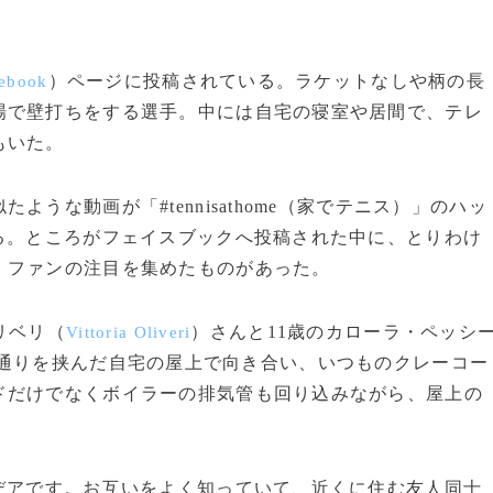
）ページに投稿されている。ラケットなしや柄の長
ebook
場で壁打ちをする選手。中には自宅の寝室や居間で、テレ
もいた。
な動画が「#tennisathome（家でテニス）」のハッ
る。ところがフェイスブックへ投稿された中に、とりわけ
、ファンの注目を集めたものがあった。
リベリ（
）さんと11歳のカローラ・ペッシ
Vittoria Oliveri
通りを挟んだ自宅の屋上で向き合い、いつものクレーコー
ドだけでなくボイラーの排気管も回り込みながら、屋上の
デアです。お互いをよく知っていて、近くに住む友人同士