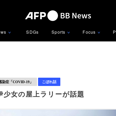
ews
SDGs
Sports
Focus
P
∨
∨
∨
症「COVID-19」
こぼれ話
伊少女の屋上ラリーが話題