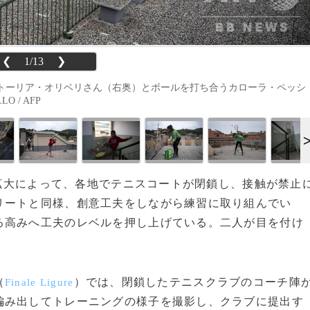
❮
1/13
❯
トーリア・オリベリさん（右奥）とボールを打ち合うカローラ・ペッシ
O / AFP
感染拡大によって、各地でテニスコートが閉鎖し、接触が禁止
リートと同様、創意工夫をしながら練習に取り組んでい
る高みへ工夫のレベルを押し上げている。二人が目を付け
（
）では、閉鎖したテニスクラブのコーチ陣
Finale Ligure
編み出してトレーニングの様子を撮影し、クラブに提出す