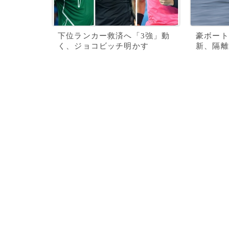
下位ランカー救済へ「3強」動
豪ボート
く、ジョコビッチ明かす
新、隔離