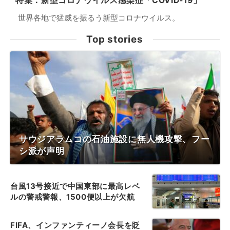
特集：新型コロナウイルス感染症「COVID-19」
世界各地で猛威を振るう新型コロナウイルス。
Top stories
サウジアラムコの石油施設に無人機攻撃、フー
シ派が声明
台風13号接近で中国東部に最高レベ
ルの警戒警報、1500便以上が欠航
FIFA、インファンティーノ会長を貶