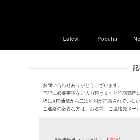
Latest
Popular
N
記
お問い合わせありがとうございます。
下記に必要事項をご入力頂きますと許諾部門
稀にAFP通信から二次利用が許諾されていな
ご連絡の必要な方は、お名前、ご連絡先メー