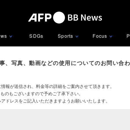
ews
SDGs
Sports
Focus
P
∨
∨
∨
事、写真、動画などの使用についてのお問い合
に情報が送信され、料金等の詳細をご案内させて頂きます。
いものもございますので予めご了承下さい。
ルアドレスをご記入いただきますようお願いいたします。