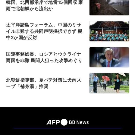
韓国、北西部沿岸で地雷15個回収 豪
雨で北朝鮮から流出か
太平洋諸島フォーラム、中国のミサ
イル非難する共同声明採択できず 親
中2か国が反対
国連事務総長、ロシアとウクライナ
両国を非難 民間人狙った攻撃めぐり
北朝鮮指導部、夏バテ対策に犬肉ス
ープ「補身湯」推奨