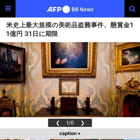
米史上最大規模の美術品盗難事件、懸賞金1
1億円 31日に期限
❮
1/6
❯
caption +