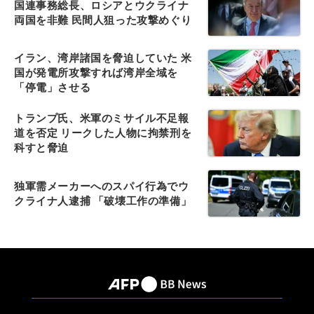
国連事務総長、ロシアとウクライナ
両国を非難 民間人狙った攻撃めぐり
イラン、湾岸諸国を脅迫していた 米
国が発電所攻撃すれば湾岸全域を
「停電」させる
トランプ氏、米軍のミサイル不足報
道を否定 リークした人物に拘禁刑を
科すと脅迫
独軍需メーカーへのスパイ行為でウ
クライナ人逮捕 「破壊工作の準備」