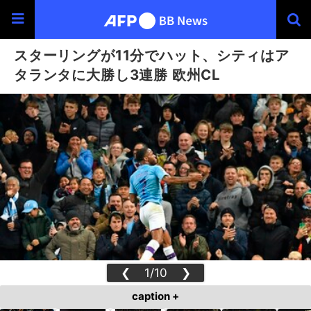
スターリングが11分でハット、シティはア
タランタに大勝し3連勝 欧州CL
❮
1/10
❯
caption +