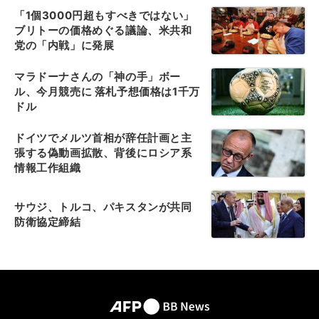
「1個3000円超もすべきではない」
ブリトーの価格めぐる議論、米共和
党の「内戦」に発展
マラドーナさんの「神の手」ボー
ル、今月競売に 落札予想価格は1千万
ドル
ドイツでメルツ首相が辞任計画と主
張する偽動画拡散、背後にロシア系
情報工作組織
サウジ、トルコ、パキスタンが共同
防衛協定締結