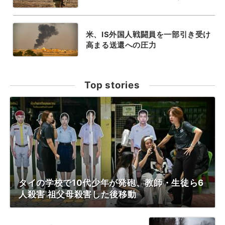
米、IS外国人戦闘員を一部引き受け
高まる送還への圧力
Top stories
タイの学校で10代少年が発砲、教師・生徒ら6
人殺害 祖父母殺害した後移動