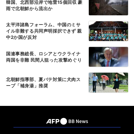
韓国、北西部沿岸で地雷15個回収 豪
雨で北朝鮮から流出か
太平洋諸島フォーラム、中国のミサ
イル非難する共同声明採択できず 親
中2か国が反対
国連事務総長、ロシアとウクライナ
両国を非難 民間人狙った攻撃めぐり
北朝鮮指導部、夏バテ対策に犬肉ス
ープ「補身湯」推奨