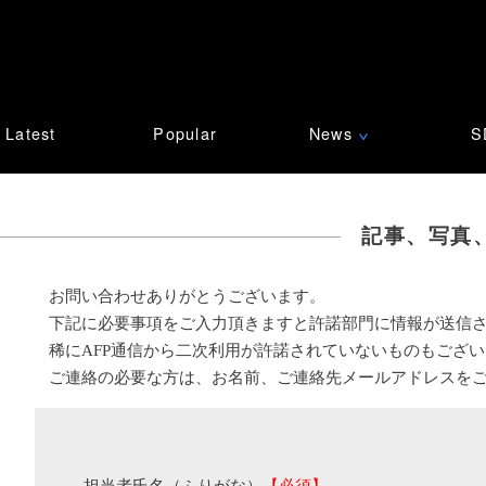
Latest
Popular
News
S
∨
記事、写真
お問い合わせありがとうございます。
下記に必要事項をご入力頂きますと許諾部門に情報が送信
稀にAFP通信から二次利用が許諾されていないものもござ
ご連絡の必要な方は、お名前、ご連絡先メールアドレスを