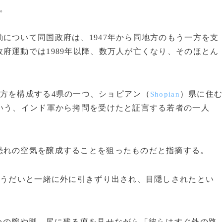
。
について同国政府は、1947年から同地方のもう一方を支
府運動では1989年以降、数万人が亡くなり、そのほとん
方を構成する4県の一つ、ショピアン（
）県に住
Shopian
いう、インド軍から拷問を受けたと証言する若者の一人
れの空気を醸成することを狙ったものだと指摘する。
ょうだいと一緒に外に引きずり出され、目隠しされたとい
いの腕や脚、尻に残る痕を見せながら「彼らはすぐ外の路