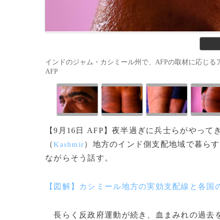
インドのジャム・カシミール州で、AFPの取材に応じるアビド・カ
AFP
【9月16日 AFP】夜半過ぎに兵士らがやっ
（
）地方のインド側支配地域で暮らす
Kashmir
ながらそう話す。
【図解】カシミール地方の実効支配線と各国
長らく反政府運動が続き、血まみれの過去