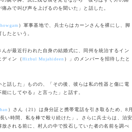
が痛みで叫び声を上げるのを聞いた」と話した。
）軍事基地で、兵士らはカーンさんを裸にし、脚
Chowgam
打したという。
んが最近行われた自身の結婚式に、同州を統治するイン
ヒディン（
）」のメンバーを招待したと
Hizbul Mujahideen
と話した」ものの、「その後、彼らは私の性器と傷に電
不能にしてやる』と言った」と話す。
）さん（21）は身分証と携帯電話を引き取るため、8
han
が長い時間、私を棒で殴り続けた」。さらに兵士らは、治
解放される前に、村人の中で投石していた者の名前を調べ