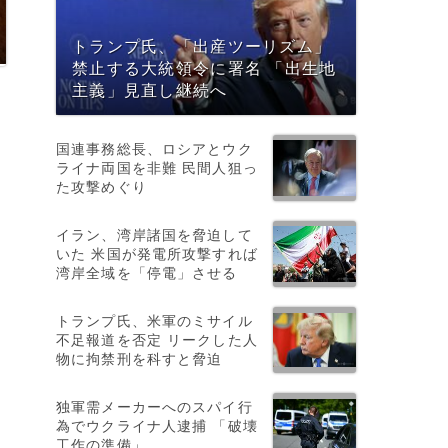
トランプ氏、「出産ツーリズム」
禁止する大統領令に署名 「出生地
主義」見直し継続へ
国連事務総長、ロシアとウク
ライナ両国を非難 民間人狙っ
た攻撃めぐり
イラン、湾岸諸国を脅迫して
いた 米国が発電所攻撃すれば
湾岸全域を「停電」させる
トランプ氏、米軍のミサイル
不足報道を否定 リークした人
物に拘禁刑を科すと脅迫
独軍需メーカーへのスパイ行
為でウクライナ人逮捕 「破壊
月
工作の準備」