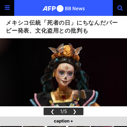
メキシコ伝統「死者の日」にちなんだバー
ビー発表、文化盗用との批判も
❮
1/5
❯
caption +