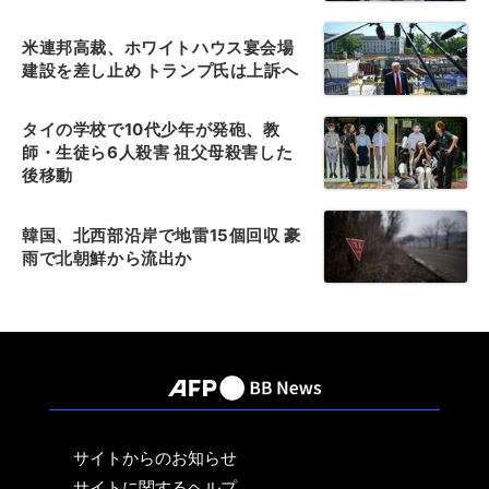
米連邦高裁、ホワイトハウス宴会場
建設を差し止め トランプ氏は上訴へ
タイの学校で10代少年が発砲、教
師・生徒ら6人殺害 祖父母殺害した
後移動
韓国、北西部沿岸で地雷15個回収 豪
雨で北朝鮮から流出か
サイトからのお知らせ
サイトに関するヘルプ