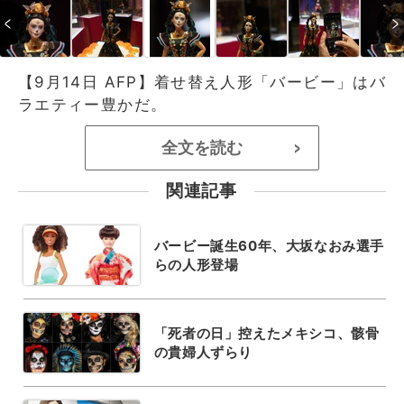
【9月14日 AFP】着せ替え人形「バービー」はバ
ラエティー豊かだ。
全文を読む
>
関連記事
バービー誕生60年、大坂なおみ選手
らの人形登場
「死者の日」控えたメキシコ、骸骨
の貴婦人ずらり