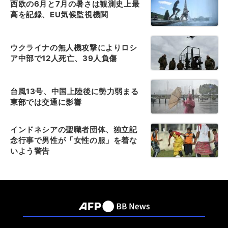
西欧の6月と7月の暑さは観測史上最
高を記録、EU気候監視機関
ウクライナの無人機攻撃によりロシ
ア中部で12人死亡、39人負傷
台風13号、中国上陸後に勢力弱まる
東部では交通に影響
インドネシアの聖職者団体、独立記
念行事で男性が「女性の服」を着な
いよう警告