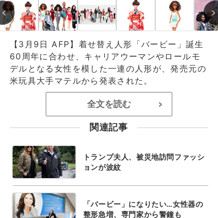
【3月9日 AFP】着せ替え人形「バービー」誕生
60周年に合わせ、キャリアウーマンやロールモ
デルとなる女性を模した一連の人形が、発売元の
米玩具大手マテルから発表された。
全文を読む
>
関連記事
トランプ夫人、被災地訪問ファッシ
ョンが波紋
「バービー」になりたい…女性器の
整形急増、専門家から警鐘も