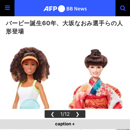
バービー誕生60年、大坂なおみ選手らの人
形登場
❮
1/12
❯
caption +