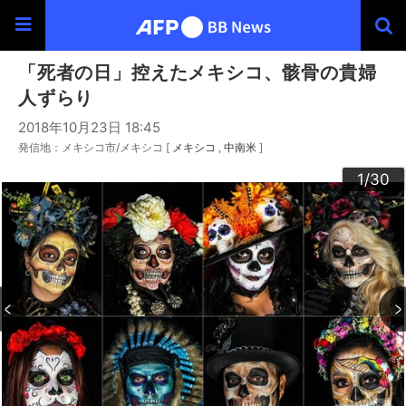
「死者の日」控えたメキシコ、骸骨の貴婦
人ずらり
2018年10月23日 18:45
発信地：メキシコ市/メキシコ [
メキシコ
中南米
]
30
20
23
24
26
29
22
25
27
28
10
13
14
16
19
12
15
17
18
21
11
3
4
6
9
2
5
7
8
1
/30
/30
/30
/30
/30
/30
/30
/30
/30
/30
/30
/30
/30
/30
/30
/30
/30
/30
/30
/30
/30
/30
/30
/30
/30
/30
/30
/30
/30
/30