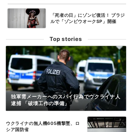
「死者の日」にゾンビ復活！ ブラジ
ルで「ゾンビウオークSP」開催
Top stories
独軍需メーカーへのスパイ行為でウクライナ人
逮捕 「破壊工作の準備」
ウクライナの無人機605機撃墜、ロ
シア国防省