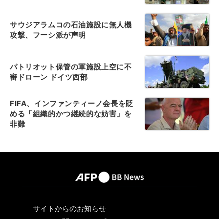
サウジアラムコの石油施設に無人機
攻撃、フーシ派が声明
パトリオット保管の軍施設上空に不
審ドローン ドイツ西部
FIFA、インファンティーノ会長を貶
める「組織的かつ継続的な妨害」を
非難
サイトからのお知らせ