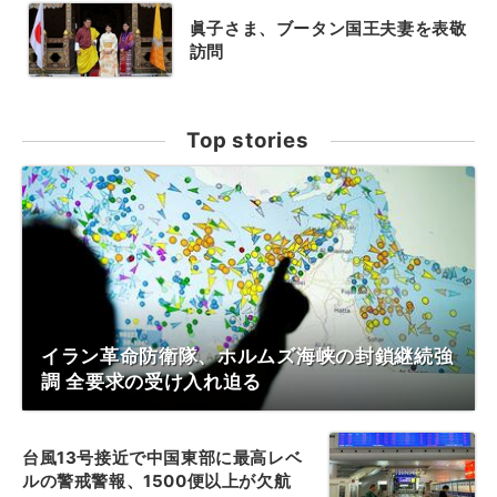
眞子さま、ブータン国王夫妻を表敬
訪問
Top stories
イラン革命防衛隊、ホルムズ海峡の封鎖継続強
調 全要求の受け入れ迫る
台風13号接近で中国東部に最高レベ
ルの警戒警報、1500便以上が欠航