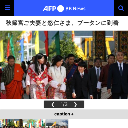
秋篠宮ご夫妻と悠仁さま、ブータンに到着
❮
1/3
❯
caption +