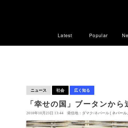
Latest
Popular
N
ニュース
社会
広く知る
「幸せの国」ブータンから
2018年10月23日 13:44
発信地：ダマク/ネパール [
ネパール