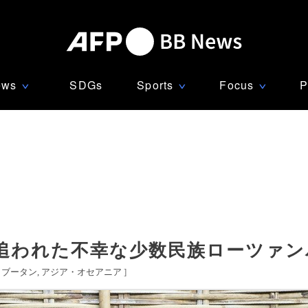
ews
SDGs
Sports
Focus
P
∨
∨
∨
追われた不幸な少数民族ローツァン
ブータン
アジア・オセアニア
]