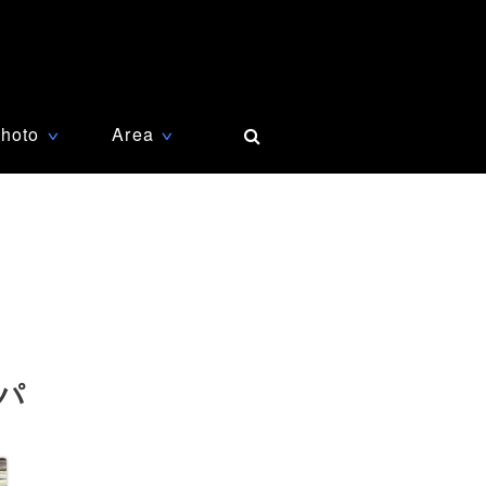
hoto
Area
∨
∨
パ