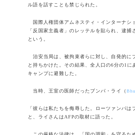
ル語を話すことも禁じられた。
国際人権団体アムネスティ・インターナシ
「反国家主義者」のレッテルを貼られ、逮捕
という。
治安当局は、被拘束者らに対し、自発的にブ
と持ちかけた。その結果、全人口の6分の1に
キャンプに避難した。
当時、王室の医師だったブンパ・ライ（
Bhu
「彼らは私たちを侮辱した。ローツァンパは
と、ライさんはAFPの取材に語った。
この厳格な法律は、「国の調和」を守るため