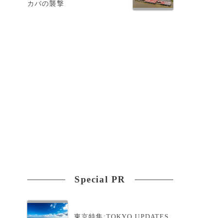
カバの襲撃
Special PR
東京特集:TOKYO UPDATES