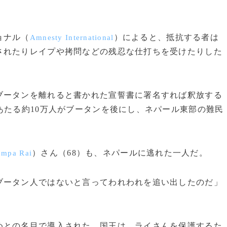
ョナル（
）によると、抵抗する者は
Amnesty International
されたりレイプや拷問などの残忍な仕打ちを受けたりした
ータンを離れると書かれた宣誓書に署名すれば釈放する
あたる約10万人がブータンを後にし、ネパール東部の難民
）さん（68）も、ネパールに逃れた一人だ。
mpa Rai
ブータン人ではないと言ってわれわれを追い出したのだ」
との名目で導入された。国王は、ライさんを保護するた