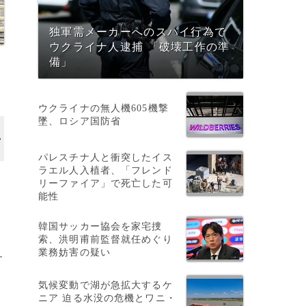
独軍需メーカーへのスパイ行為で
ウクライナ人逮捕 「破壊工作の準
備」
ウクライナの無人機605機撃
墜、ロシア国防省
パレスチナ人と衝突したイス
ラエル人入植者、「フレンド
リーファイア」で死亡した可
能性
韓国サッカー協会を家宅捜
索、洪明甫前監督就任めぐり
業務妨害の疑い
す
気候変動で湖が急拡大するケ
ニア 迫る水没の危機とワニ・