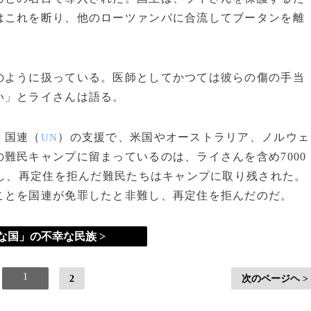
はこれを断り、他のローツァンパに合流してブータンを離
のように扱っている。医師としてかつては彼らの傷の手当
い」とライさんは語る。
、国連（
）の支援で、米国やオーストラリア、ノルウェ
UN
難民キャンプに留まっているのは、ライさんを含め7000
了し、再定住を拒んだ難民たちはキャンプに取り残された。
ことを国連が免罪したと非難し、再定住を拒んだのだ。
な国」の不幸な民族 >
1
2
次のページヘ >