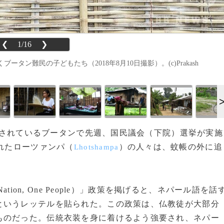
❮
1/16
❯
ン難民の子どもたち（2018年8月10日撮影）。(c)Prakash
重視されているブータンで先週、国民議会（下院）選挙が実施
われたローツァンパ（
）の人々は、蚊帳の外に追
Lhotshampa
tion, One People）」政策を掲げると、ネパール語を話
というレッテルを貼られた。この政策は、仏教徒が大部分
ものだった。伝統衣装を身に着けるよう強要され、ネパー