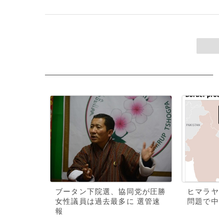
ブータン下院選、協同党が圧勝
ヒマラヤ
女性議員は過去最多に 選管速
問題で中
報