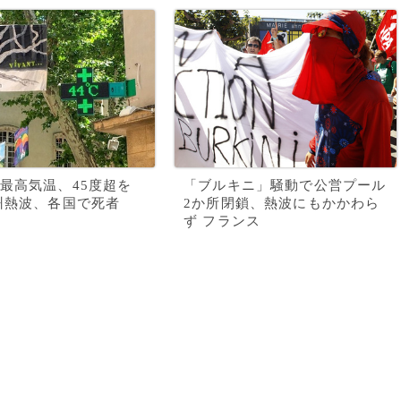
最高気温、45度超を
「ブルキニ」騒動で公営プール
州熱波、各国で死者
2か所閉鎖、熱波にもかかわら
ず フランス