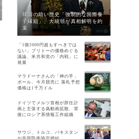
韓国の暗い歴史「強制的な国際養
子縁組」、大統領が真相解明を約
束
「1個3000円超もすべきでは
ない」ブリトーの価格めぐる
議論、米共和党の「内戦」に
発展
マラドーナさんの「神の手」
ボール、今月競売に 落札予想
価格は1千万ドル
ドイツでメルツ首相が辞任計
画と主張する偽動画拡散、背
後にロシア系情報工作組織
更
サウジ、トルコ、パキスタン
が共同防衛協定締結