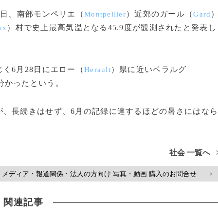
8日、南部モンペリエ（
）近郊のガール（
Montpellier
Gard
）村で史上最高気温となる45.9度が観測されたと発表し
ux
く6月28日にエロー（
）県に近いベラルグ
Herault
が分かったという。
、長続きはせず、6月の記録に達するほどの暑さにはな
社会 一覧へ
メディア・報道関係・法人の方向け 写真・動画 購入のお問合せ
>
関連記事