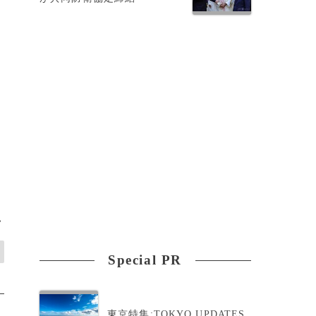
）
ら
>
Special PR
東京特集:TOKYO UPDATES