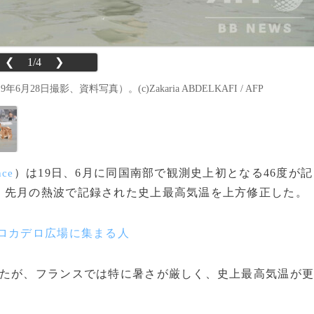
❮
1/4
❯
日撮影、資料写真）。(c)Zakaria ABDELKAFI / AFP
）は19日、6月に同国南部で観測史上初となる46度が記
nce
、先月の熱波で記録された史上最高気温を上方修正した。
ロカデロ広場に集まる人
たが、フランスでは特に暑さが厳しく、史上最高気温が