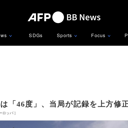
ews
SDGs
Sports
Focus
P
∨
∨
∨
は「46度」、当局が記録を上方修
ーロッパ
]