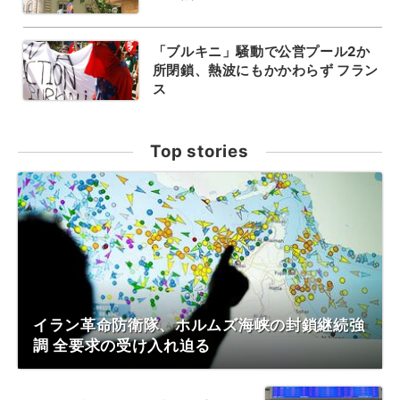
「ブルキニ」騒動で公営プール2か
所閉鎖、熱波にもかかわらず フラン
ス
Top stories
イラン革命防衛隊、ホルムズ海峡の封鎖継続強
調 全要求の受け入れ迫る