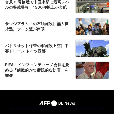
台風13号接近で中国東部に最高レベ
ルの警戒警報、1500便以上が欠航
サウジアラムコの石油施設に無人機
攻撃、フーシ派が声明
パトリオット保管の軍施設上空に不
審ドローン ドイツ西部
FIFA、インファンティーノ会長を貶
める「組織的かつ継続的な妨害」を
非難