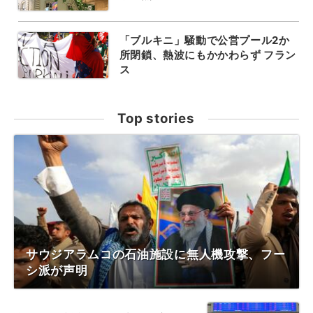
「ブルキニ」騒動で公営プール2か
所閉鎖、熱波にもかかわらず フラン
ス
Top stories
サウジアラムコの石油施設に無人機攻撃、フー
シ派が声明