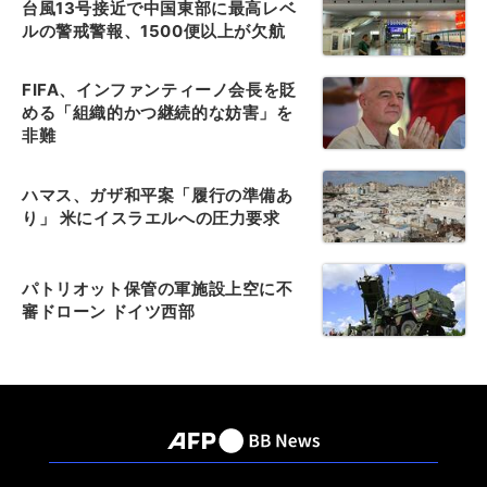
台風13号接近で中国東部に最高レベ
ルの警戒警報、1500便以上が欠航
FIFA、インファンティーノ会長を貶
める「組織的かつ継続的な妨害」を
非難
ハマス、ガザ和平案「履行の準備あ
り」 米にイスラエルへの圧力要求
パトリオット保管の軍施設上空に不
審ドローン ドイツ西部