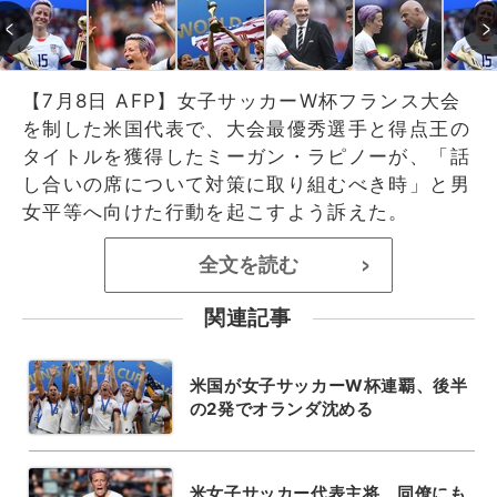
【7月8日 AFP】女子サッカーW杯フランス大会
を制した米国代表で、大会最優秀選手と得点王の
タイトルを獲得したミーガン・ラピノーが、「話
し合いの席について対策に取り組むべき時」と男
女平等へ向けた行動を起こすよう訴えた。
全文を読む
>
関連記事
米国が女子サッカーW杯連覇、後半
の2発でオランダ沈める
米女子サッカー代表主将、同僚にも