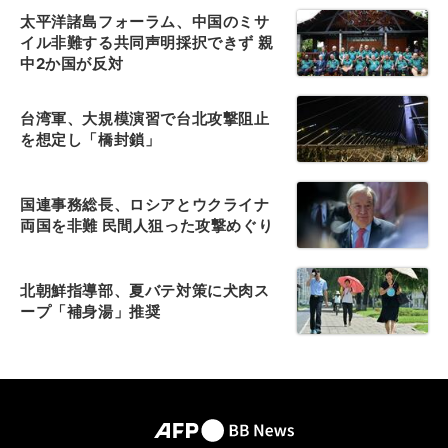
太平洋諸島フォーラム、中国のミサ
イル非難する共同声明採択できず 親
中2か国が反対
台湾軍、大規模演習で台北攻撃阻止
を想定し「橋封鎖」
国連事務総長、ロシアとウクライナ
両国を非難 民間人狙った攻撃めぐり
北朝鮮指導部、夏バテ対策に犬肉ス
ープ「補身湯」推奨