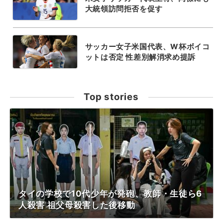
大統領訪問拒否を促す
サッカー女子米国代表、W杯ボイコ
ットは否定 性差別解消求め提訴
Top stories
タイの学校で10代少年が発砲、教師・生徒ら6
人殺害 祖父母殺害した後移動