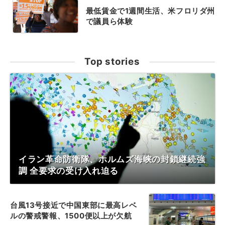
最低賃金で1週間生活、米フロリダ州
で議員ら体験
Top stories
イラン革命防衛隊、ホルムズ海峡の封鎖継続強
調 全要求の受け入れ迫る
台風13号接近で中国東部に最高レベ
ルの警戒警報、1500便以上が欠航