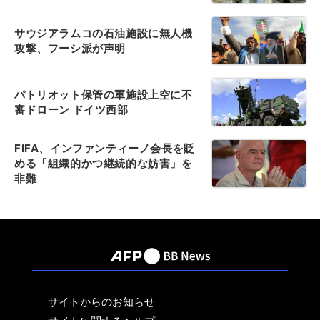
サウジアラムコの石油施設に無人機
攻撃、フーシ派が声明
パトリオット保管の軍施設上空に不
審ドローン ドイツ西部
FIFA、インファンティーノ会長を貶
める「組織的かつ継続的な妨害」を
非難
サイトからのお知らせ