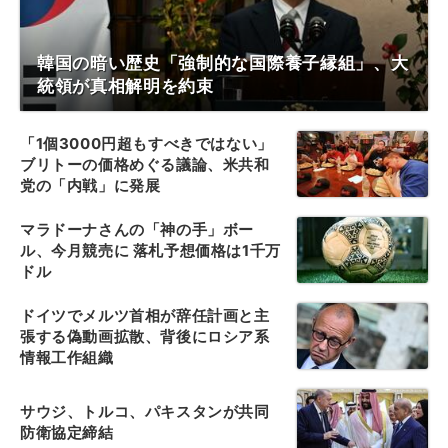
韓国の暗い歴史「強制的な国際養子縁組」、大
統領が真相解明を約束
「1個3000円超もすべきではない」
ブリトーの価格めぐる議論、米共和
党の「内戦」に発展
マラドーナさんの「神の手」ボー
ル、今月競売に 落札予想価格は1千万
ドル
ドイツでメルツ首相が辞任計画と主
張する偽動画拡散、背後にロシア系
情報工作組織
サウジ、トルコ、パキスタンが共同
防衛協定締結