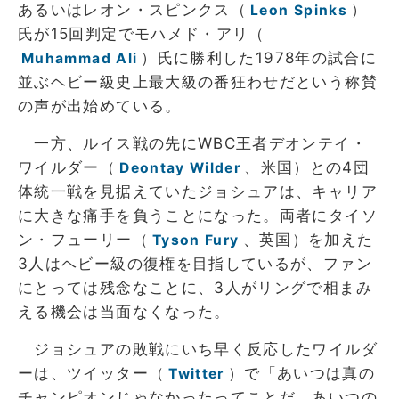
あるいはレオン・スピンクス（
）
Leon Spinks
氏が15回判定でモハメド・アリ（
）氏に勝利した1978年の試合に
Muhammad Ali
並ぶヘビー級史上最大級の番狂わせだという称賛
の声が出始めている。
一方、ルイス戦の先にWBC王者デオンテイ・
ワイルダー（
、米国）との4団
Deontay Wilder
体統一戦を見据えていたジョシュアは、キャリア
に大きな痛手を負うことになった。両者にタイソ
ン・フューリー（
、英国）を加えた
Tyson Fury
3人はヘビー級の復権を目指しているが、ファン
にとっては残念なことに、3人がリングで相まみ
える機会は当面なくなった。
ジョシュアの敗戦にいち早く反応したワイルダ
ーは、ツイッター（
）で「あいつは真の
Twitter
チャンピオンじゃなかったってことだ。あいつの