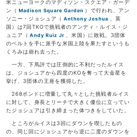
米ニューヨークのマディソン・スクエア・ガーデ
ン（
）で行われ、アン
Madison Square Garden
ソニー・ジョシュア（
、英
Anthony Joshua
国）は7回TKOで挑戦者のアンディ・ルイス・ジ
ュニア（
、米国）に敗戦。3団体
Andy Ruiz Jr
のベルトを手に派手な米国上陸を果たすというも
くろみは崩れ去った。
一方、下馬評では圧倒的に不利だったルイス
は、ジョシュアから四度のKOを奪って大金星を
挙げ、3団体の王座を獲得した。
268ポンドに増量して丸々とした挑戦者ルイス
に対して、身長とリーチで大きく優位に立ってい
たジョシュアは引き締まった体つきをしていた。
ところがルイスは3回にダウンを喫したもの
の、同じ回にジョシュアから逆に二度のダウンを