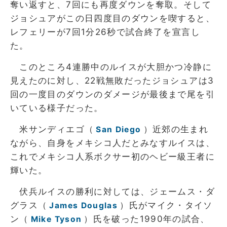
奪い返すと、7回にも再度ダウンを奪取。そして
ジョシュアがこの日四度目のダウンを喫すると、
レフェリーが7回1分26秒で試合終了を宣言し
た。
このところ4連勝中のルイスが大胆かつ冷静に
見えたのに対し、22戦無敗だったジョシュアは3
回の一度目のダウンのダメージが最後まで尾を引
いている様子だった。
米サンディエゴ（
）近郊の生まれ
San Diego
ながら、自身をメキシコ人だとみなすルイスは、
これでメキシコ人系ボクサー初のヘビー級王者に
輝いた。
伏兵ルイスの勝利に対しては、ジェームス・ダ
グラス（
）氏がマイク・タイソ
James Douglas
ン（
）氏を破った1990年の試合、
Mike Tyson