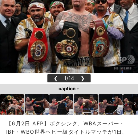
❮
1/14
❯
caption +
【6月2日 AFP】ボクシング、WBAスーパー・
IBF・WBO世界ヘビー級タイトルマッチが1日、