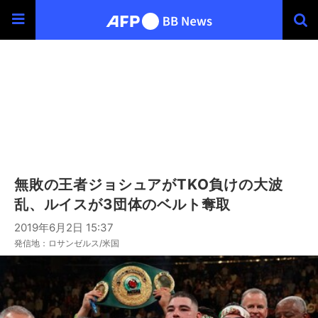
無敗の王者ジョシュアがTKO負けの大波
乱、ルイスが3団体のベルト奪取
2019年6月2日 15:37
発信地：ロサンゼルス/米国