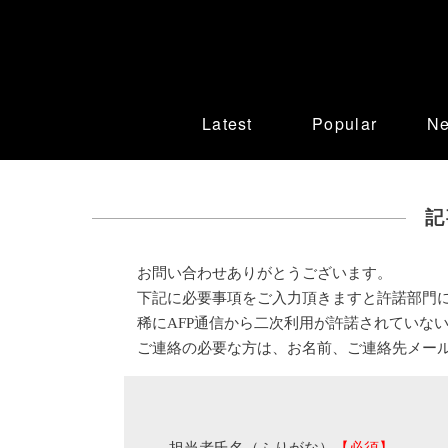
Latest
Popular
N
記
お問い合わせありがとうございます。
下記に必要事項をご入力頂きますと許諾部門
稀にAFP通信から二次利用が許諾されていな
ご連絡の必要な方は、お名前、ご連絡先メー