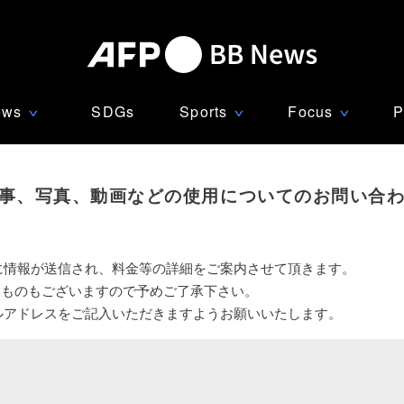
ews
SDGs
Sports
Focus
P
∨
∨
∨
事、写真、動画などの使用についてのお問い合
に情報が送信され、料金等の詳細をご案内させて頂きます。
いものもございますので予めご了承下さい。
ルアドレスをご記入いただきますようお願いいたします。