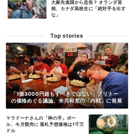
大麻先進国から忠告？ オランダ首
相、カナダ高校生に「絶対手を出す
な」
Top stories
「1個3000円超もすべきではない」ブリトー
の価格めぐる議論、米共和党の「内戦」に発展
マラドーナさんの「神の手」ボー
ル、今月競売に 落札予想価格は1千万
ドル