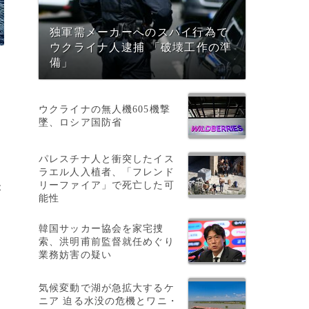
独軍需メーカーへのスパイ行為で
ウクライナ人逮捕 「破壊工作の準
備」
ウクライナの無人機605機撃
墜、ロシア国防省
パレスチナ人と衝突したイス
ラエル人入植者、「フレンド
リーファイア」で死亡した可
が
能性
韓国サッカー協会を家宅捜
索、洪明甫前監督就任めぐり
業務妨害の疑い
気候変動で湖が急拡大するケ
ニア 迫る水没の危機とワニ・