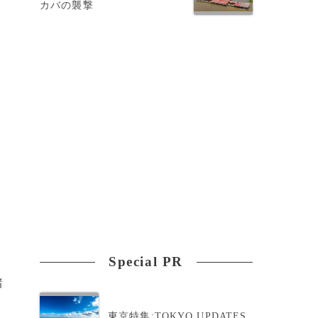
カバの襲撃
獣
Special PR
諸
東京特集:TOKYO UPDATES