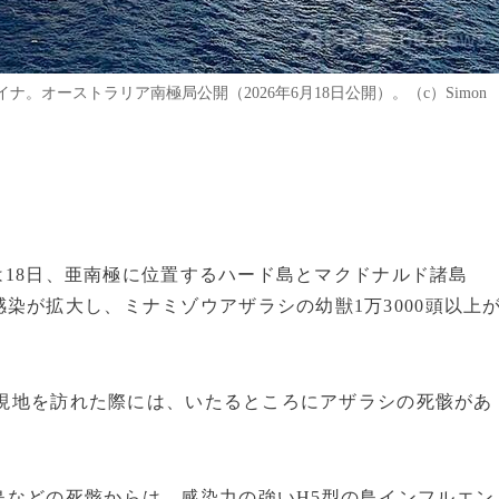
。オーストラリア南極局公開（2026年6月18日公開）。（c）Simon
らは18日、亜南極に位置するハード島とマクドナルド諸島
染が拡大し、ミナミゾウアザラシの幼獣1万3000頭以上
めに現地を訪れた際には、いたるところにアザラシの死骸があ
鳥などの死骸からは、感染力の強いH5型の鳥インフルエン