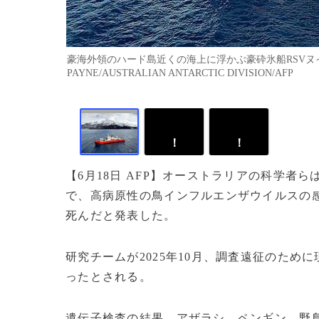
豪海外領のハード島近くの海上に浮かぶ豪砕氷船RSVヌイナ
PAYNE/AUSTRALIAN ANTARCTIC DIVISION/AFP
！
！
【6月18日 AFP】オーストラリアの科学者
で、高病原性の鳥インフルエンザウイルスの感
死んだと発表した。
研究チームが2025年10月、調査遠征のた
ったとされる。
遺伝子検査の結果、アザラシ、ペンギン、野