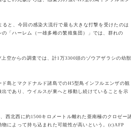
によると、今回の感染大流行で最も大きな打撃を受けたのは
シの「ハーレム（一雄多雌の繁殖集団）」では、群れの
および上空からの調査では、計1万3300頭のゾウアザラシの幼
ード島とマクドナルド諸島でのH5型鳥インフルエンザの観
検出であり、ウイルスが東へと移動し続けていることを示
月、西北西に約1500キロメートル離れた亜南極のクロゼー
物によって持ち込まれた可能性が高いという。(c)AFP