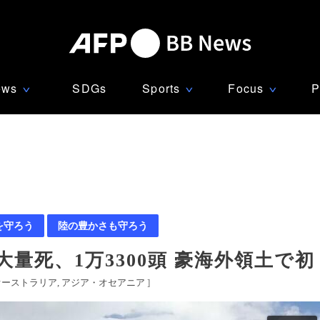
ews
SDGs
Sports
Focus
P
∨
∨
∨
を守ろう
陸の豊かさも守ろう
量死、1万3300頭 豪海外領土で初
オーストラリア
アジア・オセアニア
]