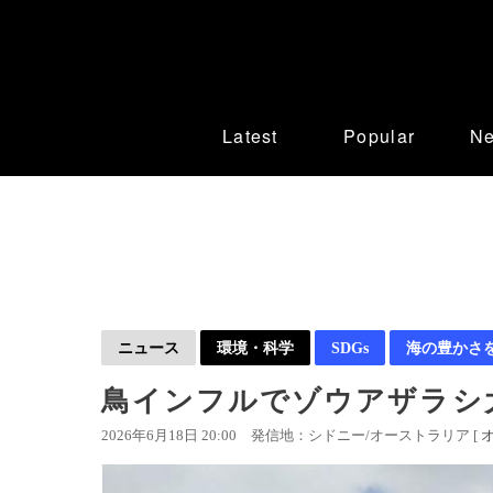
Latest
Popular
N
ニュース
環境・科学
SDGs
海の豊かさ
鳥インフルでゾウアザラシ大
2026年6月18日 20:00
発信地：シドニー/オーストラリア [