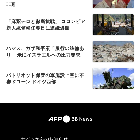
非難
「麻薬テロと徹底抗戦」 コロンビア
新大統領就任翌日に連続爆破
ハマス、ガザ和平案「履行の準備あ
り」 米にイスラエルへの圧力要求
パトリオット保管の軍施設上空に不
審ドローン ドイツ西部
サイトからのお知らせ