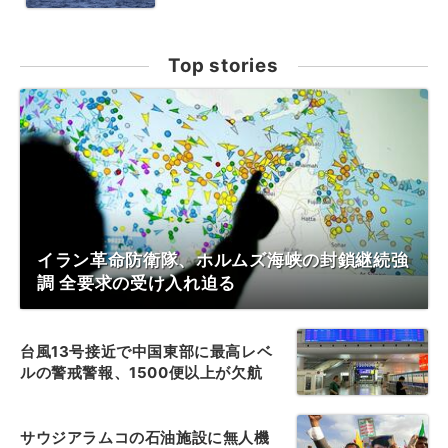
Top stories
イラン革命防衛隊、ホルムズ海峡の封鎖継続強
調 全要求の受け入れ迫る
台風13号接近で中国東部に最高レベ
ルの警戒警報、1500便以上が欠航
サウジアラムコの石油施設に無人機