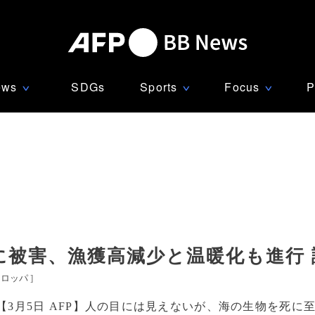
ews
SDGs
Sports
Focus
P
∨
∨
∨
に被害、漁獲高減少と温暖化も進行 
ーロッパ
]
【3月5日 AFP】人の目には見えないが、海の生物を死に