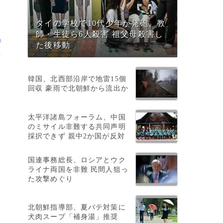
タイの学校で10代少年が発砲、教
師・生徒ら6人殺害 祖父母殺害し
n
た後移動
半
韓国、北西部沿岸で地雷15個
回収 豪雨で北朝鮮から流出か
太平洋諸島フォーラム、中国
のミサイル非難する共同声明
採択できず 親中2か国が反対
国連事務総長、ロシアとウク
ライナ両国を非難 民間人狙っ
た攻撃めぐり
北朝鮮指導部、夏バテ対策に
犬肉スープ「補身湯」推奨