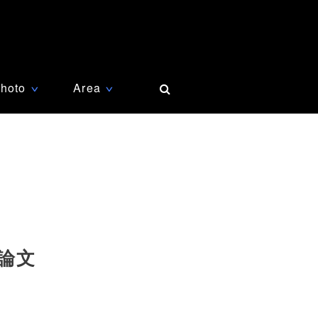
hoto
Area
∨
∨
論文
至