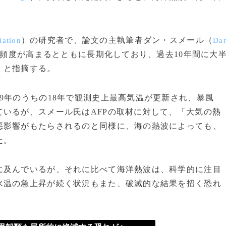
る。
）の研究者で、論文の主執筆者ダン・スメール（
iation
Da
頻度が高まるとともに長期化しており、過去10年間に大
」と指摘する。
9年のうちの18年で観測史上最高気温が更新され、暴風
いるが、スメール氏はAFPの取材に対して、「大気の熱
悪影響がもたらされるのと同様に、海の熱波によっても、
た。
及んでいるが、それに比べて海洋熱波は、科学的に注目
水温の急上昇が続く状況もまた、破滅的な結果を招く恐れ