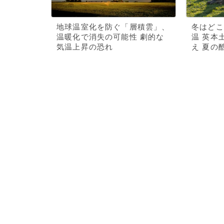
地球温室化を防ぐ「層積雲」、
冬はどこ
温暖化で消失の可能性 劇的な
温 英本
気温上昇の恐れ
え 夏の