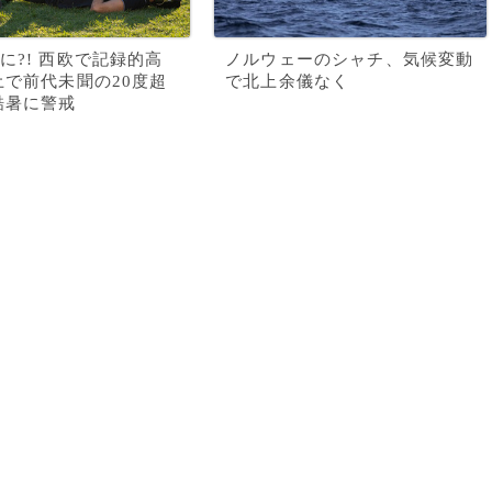
に?! 西欧で記録的高
ノルウェーのシャチ、気候変動
土で前代未聞の20度超
で北上余儀なく
酷暑に警戒