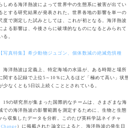
らしめる海洋熱波によって世界中の生態系に被害が出てい
るとする研究結果が発表された。世界各地の影響を単一の
尺度で測定した試みとしては、これが初となる。海洋熱波
による影響は、今後さらに破壊的なものになるとみられて
いる。
【写真特集】希少動物ジュゴン、個体数減の絶滅危惧種
海洋熱波は定義上、特定海域の水温が、ある時期と場所
に関する記録で上位5～10％に入るほど「極めて高い」状
が少なくとも5日以上続くこととされている。
19の研究所が集まった国際的なチームは、さまざまな海
域での海洋熱波の影響範囲を測定するために、生物と生態
果から収集したデータを分析。このたび英科学誌ネイチャ
）に掲載された論文によると、海洋熱波の発生日
e Change