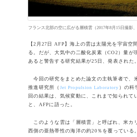
フランス北部の空に広がる層積雲（2017年8月15日撮影、資料写真
【2月27日 AFP】海上の雲は太陽光を宇
る。だが、大気中の二酸化炭素（CO2）量が
あると警告する研究結果が25日、発表された
今回の研究をまとめた論文の主執筆者で、
推進研究所（
）の科
Jet Propulsion Laboratory
回の結果は、気候変動に、これまで知られて
と、AFPに語った。
このような雲は「層積雲」と呼ばれ、米カリ
西側の亜熱帯性の海洋の約20％を覆っている