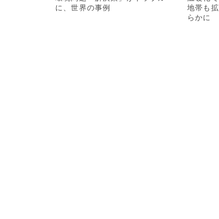
に、世界の事例
地帯も拡
らかに