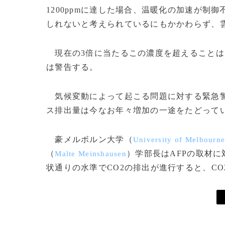
1200ppmに達した場合、温暖化の加速が
しれないと考えられているにもかかわらず、
現在の3倍に当たるこの濃度を超えることは
は警告する。
気候変動によって起こる問題に対する緊急警
ス排出量は今なお年々増加の一途をたどって
豪メルボルン大学（
University of Melbourn
（
）学部長はAFPの取材
Malte Meinshausen
状通りの水準でCO2の排出が進行すると、CO2