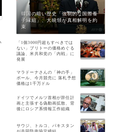
韓国の暗い歴史「強制的な国際養
子縁組」、大統領が真相解明を約
束
い
「1個3000円超もすべきでは
ない」ブリトーの価格めぐる
が
議論、米共和党の「内戦」に
発展
マラドーナさんの「神の手」
ボール、今月競売に 落札予想
価格は1千万ドル
ドイツでメルツ首相が辞任計
画と主張する偽動画拡散、背
後にロシア系情報工作組織
サウジ、トルコ、パキスタン
が共同防衛協定締結