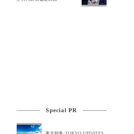
Special PR
東京特集:TOKYO UPDATES