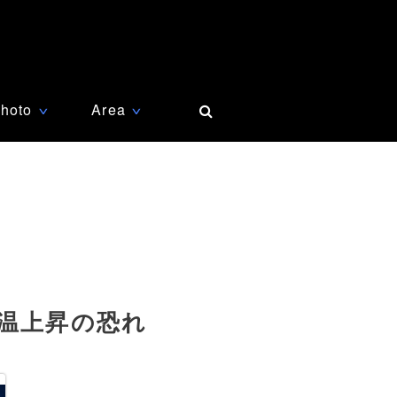
hoto
Area
∨
∨
温上昇の恐れ