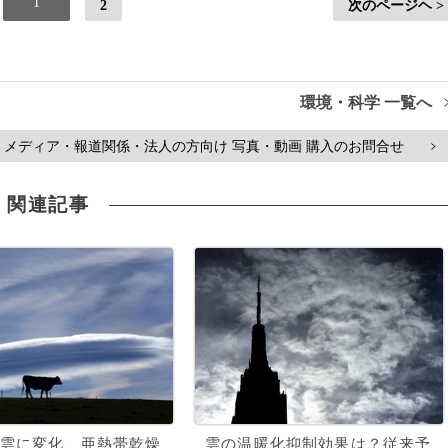
1
2
次のページヘ >
環境・科学 一覧へ
メディア・報道関係・法人の方向け 写真・動画 購入のお問合せ
>
関連記事
雲に変化、亜熱帯乾燥
雲の温暖化抑制効果は？従来予