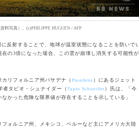
）。(c)PHILIPPE HUGUEN / AFP
宙空間に反射することで、地球が温室状態になることを防いで
現在の3倍になった場合、この雲が崩壊し消失する可能性
。
米カリフォルニア州パサデナ（
）にあるジェット
Pasadena
学者タピオ・シュナイダー（
）氏は、「今
Tapio Schneider
いなかった危険な限界値が存在することを示している」
フォルニア州、メキシコ、ペルーなど主にアメリカ大陸
。