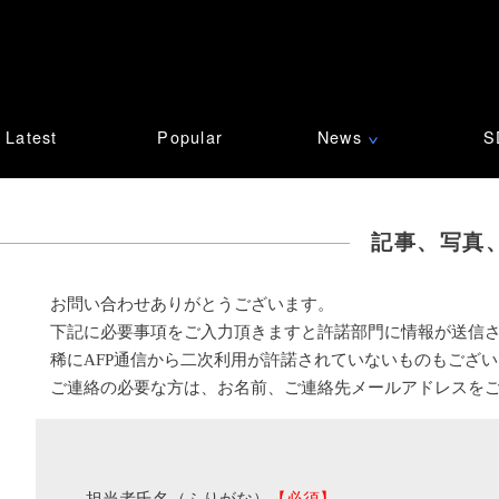
Latest
Popular
News
S
∨
記事、写真
お問い合わせありがとうございます。
下記に必要事項をご入力頂きますと許諾部門に情報が送信
稀にAFP通信から二次利用が許諾されていないものもござ
ご連絡の必要な方は、お名前、ご連絡先メールアドレスを