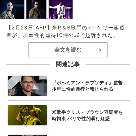
【2月23日 AFP】米R＆B歌手のR・ケリー容疑
者が、加重性的虐待10件の罪で起訴された。
全文を読む
>
関連記事
『ボヘミアン・ラプソディ』監督、
少年に性的暴行と報じられる
米歌手クリス・ブラウン容疑者を一
時拘束 パリで性的暴行疑惑