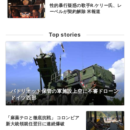
性的暴行疑惑の歌手R.ケリー氏、レ
ーベルが契約解除 米報道
Top stories
パトリオット保管の軍施設上空に不審ドローン
ドイツ西部
「麻薬テロと徹底抗戦」 コロンビア
新大統領就任翌日に連続爆破