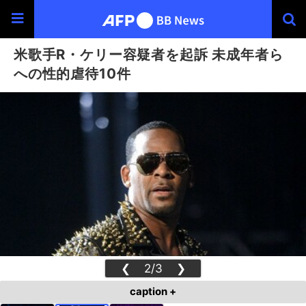
米歌手R・ケリー容疑者を起訴 未成年者ら
への性的虐待10件
❮
2/3
❯
caption +